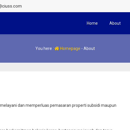
x@ciuss.com
Home
About
You here :
Homepage
-
About
ewakan
ti Vanya Park
m melayani dan memperluas pemasaran properti subsidi maupun
 Furnished
46.000.000