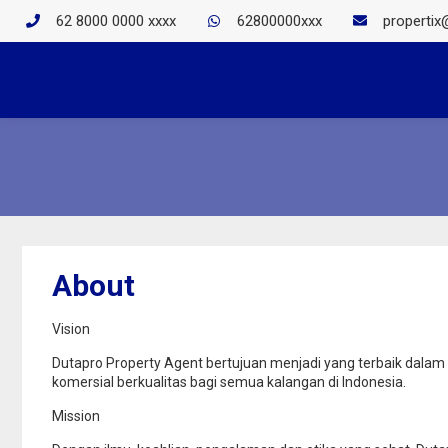
62 8000 0000 xxxx
62800000xxx
properti
About
Serpong : Dis
Vision
Apartment Asat
Dutapro Property Agent bertujuan menjadi yang terbaik dala
BSD 1 BR Fully
komersial berkualitas bagi semua kalangan di Indonesia.
Yearly
Mission