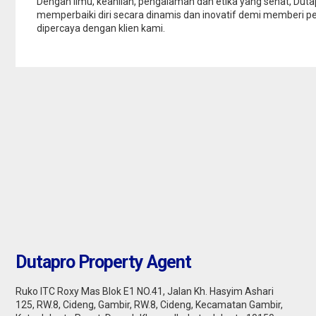
Dengan ilmu, keahlian, pengalaman dan etika yang sehat, Dut
memperbaiki diri secara dinamis dan inovatif demi memberi p
dipercaya dengan klien kami.
karta Pusat : DISEWAKAN
ARTMENT THAMRIN
ECUTIVE 1 BEDROOM FULLY
onthly
7.500.000
RNISHED
Dutapro Property Agent
Ruko ITC Roxy Mas Blok E1 NO.41, Jalan Kh. Hasyim Ashari
125, RW.8, Cideng, Gambir, RW.8, Cideng, Kecamatan Gambir,