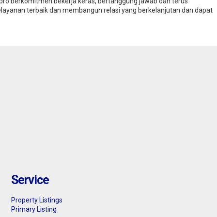
apro berkomitmen bekerja keras, bertanggung jawab dan terus
elayanan terbaik dan membangun relasi yang berkelanjutan dan dapat
Jakarta Barat : DISEWAKA
APARTEMEN STUDIO FULL
FURNISHED DI DAAN MOG
Monthly
3.
CITY
Service
Property Listings
Primary Listing