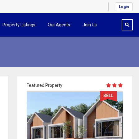
Login
Property Listings
Our Agents
Join Us
Featured Property
SELL