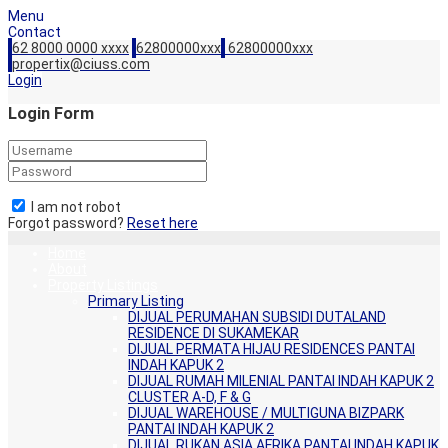
Menu
Contact
62 8000 0000 xxxx
62800000xxx
62800000xxx
propertix@ciuss.com
Login
Login Form
I am not robot
Forgot password?
Reset here
Home
About
Property Listings
Primary Listing
DIJUAL PERUMAHAN SUBSIDI DUTALAND
RESIDENCE DI SUKAMEKAR
DIJUAL PERMATA HIJAU RESIDENCES PANTAI
INDAH KAPUK 2
DIJUAL RUMAH MILENIAL PANTAI INDAH KAPUK 2
CLUSTER A-D, F & G
DIJUAL WAREHOUSE / MULTIGUNA BIZPARK
PANTAI INDAH KAPUK 2
DIJUAL RUKAN ASIA AFRIKA PANTAI INDAH KAPUK