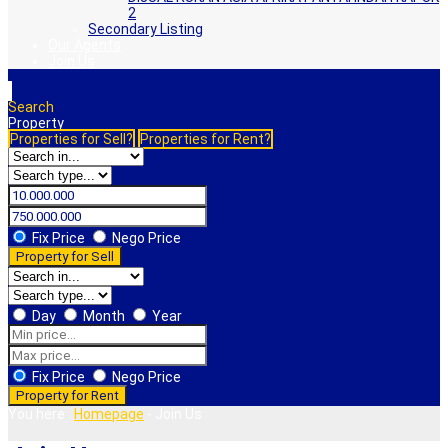
2
Secondary Listing
Our Agents
Join Us
Search
Property
Properties for Sell?
Properties for Rent?
Fix Price
Nego Price
Property for Sell
Day
Month
Year
Fix Price
Nego Price
Property for Rent
You here :
Homepage
-
Join Us